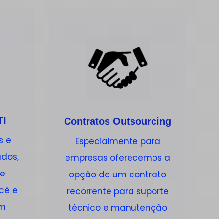
TI
Contratos Outsourcing
s e
Especialmente para
ados,
empresas oferecemos a
ue
opção de um contrato
cê e
recorrente para suporte
om
técnico e manutenção