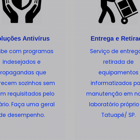
luções Antivírus
Entrega e Retira
be com programas
Serviço de entreg
indesejados e
retirada de
propagandas que
equipamentos
recem sozinhos sem
informatizados p
em requisitados pelo
manutenção em n
ário. Faça uma geral
laboratório próprio
de desempenho.
Tatuapé/ SP.