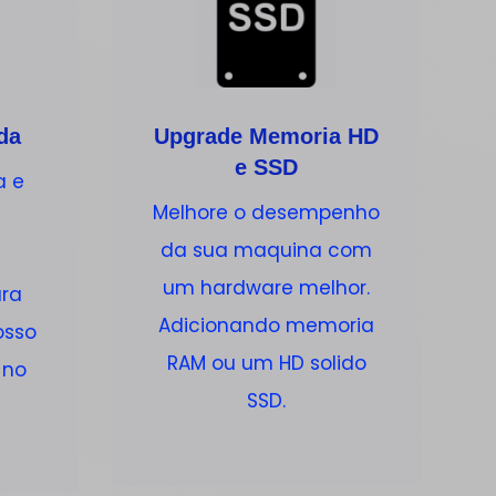
da
Upgrade Memoria HD
e SSD
a e
Melhore o desempenho
da sua maquina com
um hardware melhor.
ara
Adicionando memoria
osso
RAM ou um HD solido
 no
SSD.