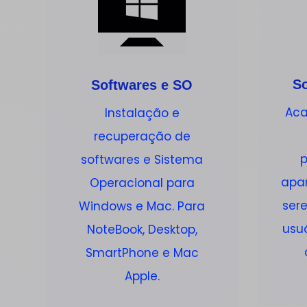
So
Softwares e SO
Aca
Instalação e
recuperação de
softwares e Sistema
apa
Operacional para
ser
Windows e Mac. Para
usu
NoteBook, Desktop,
SmartPhone e Mac
Apple.